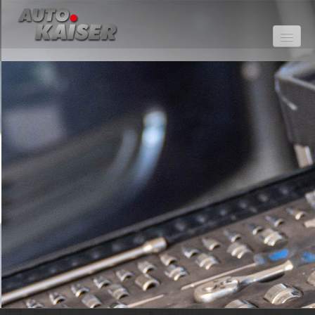
Startseite
Über uns
Jobangebote
Aktuelles
Fahrzeugangebote
Service
Kontakt
Impressum